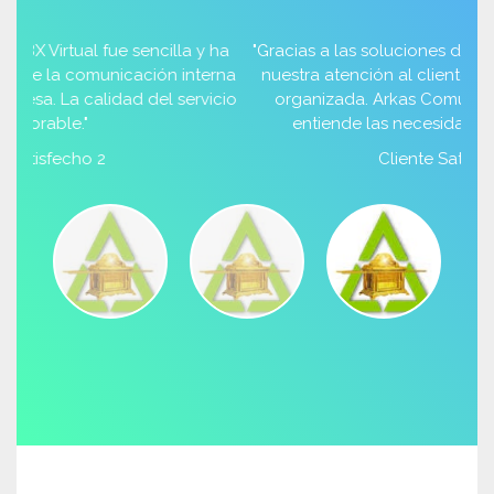
 ha
"Gracias a las soluciones de WhatsApp Multiagente,
erna
nuestra atención al cliente es mucho más fluida y
icio
organizada. Arkas Comunicaciones realmente
entiende las necesidades de sus clientes."
Cliente Satisfecho 3