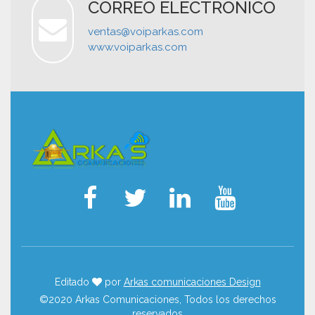
CORREO ELECTRÓNICO
ventas@voiparkas.com
www.voiparkas.com
Editado
por
Arkas comunicaciones Design
©2020 Arkas Comunicaciones, Todos los derechos
reservados