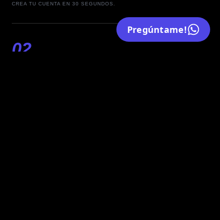
CREA TU CUENTA EN 30 SEGUNDOS.
Pregúntame!
02
SUBE PRODUCTOS
FOTOS, PRECIOS Y DESCRIPCIONES PRO.
03
PERSONALIZA
ELIGE TUS COLORES Y BRANDING.
04