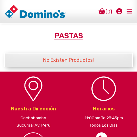
(0)
Inicio
PASTAS
Pizzas Vegetarianas
Especialidades
No Existen Productos!
Pastas
Sandwich
Platos
Nuestra Dirección
Horarios
Cochabamba
11:00am To 23:45pm
Sucursal Av. Peru
Todos Los Días